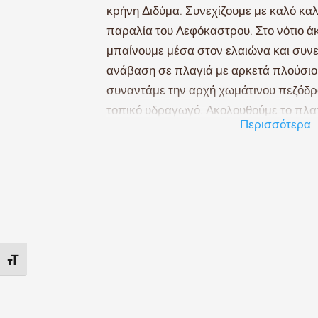
κρήνη Διδύμα. Συνεχίζουμε με καλό καλ
παραλία του Λεφόκαστρου. Στο νότιο ά
μπαίνουμε μέσα στον ελαιώνα και συνε
ανάβαση σε πλαγιά με αρκετά πλούσι
συναντάμε την αρχή χωμάτινου πεζόδρ
τοπικό υδραγωγό. Ακολουθούμε το πλατ
Περισσότερα
πεζοπορώντας λίγα μέτρα πάνω από 
ακτή. Η βλαστηση στο τμήμα αυτό είναι
(πουρνάρια, κουμαριές, κοκορεβυθιές, ρε
Συναντάμε το τέλος τοπικού τσιμεντοσ
συνεχίζουμε μέσα σε παλιούς ελαιώνες
στην παραλία του Αγίου Σώστη. Μετά τ
μπαίνουμε σε χωματόδρομο τον οποίο 
Εναλλαγή Μεγέθους Γραμμάτων
Νότια. Με ένα σύντομο μονοπάτι κατη
ανοιχτό ελαιώνα στην παραλία του μικρ