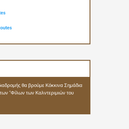
tes
outes
 διαδρομής θα βρούμε Κόκκινα Σημάδια
α των “Φίλων των Καλντεριμιών του