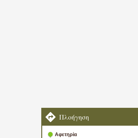
Περπατάμε αρχικά κοντά στην παραλία
και μπαίνουμε σε τσιμεντόδρομο, που 
μεταλλική πεζογέφυρα πάνω από ρέμα 
Αμέσως μετά φτάνουμε στον πυρήνα τ
Πλοήγηση
Αφετηρία