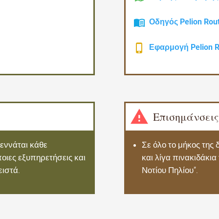
Οδηγός Pelion Rou
Εφαρμογή Pelion R
Επισημάνσεις
εννάται κάθε
Σε όλο το μήκος της
ποιες εξυπηρετήσεις και
και λίγα πινακιδάκι
ειστά.
Νοτίου Πηλίου”.