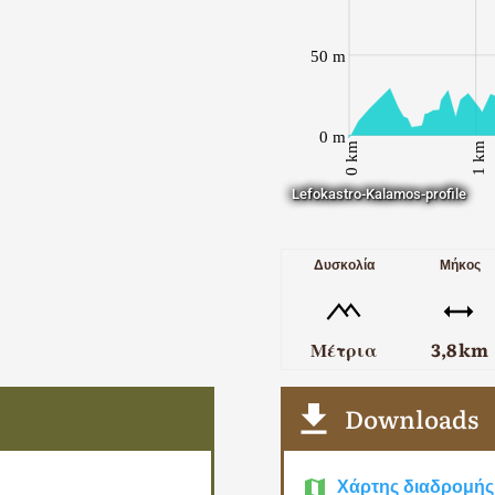
, την οποία αφήνουμε
διακόπτεται από στενή
με μόνιμη ροή.
ου Κάλαμου.
Lefokastro-Kalamos-profile
Δυσκολία
Μήκος
Μέτρια
3,8 km
Downloads
Χάρτης διαδρομής