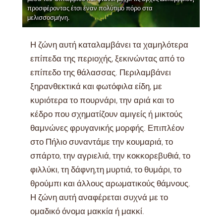
προσφέροντας έτσι έναν πολύτιμο πόρο στα
μελισσοσμήνη.
Η ζώνη αυτή καταλαμβάνει τα χαμηλότερα
επίπεδα της περιοχής, ξεκινώντας από το
επίπεδο της θάλασσας. Περιλαμβάνει
ξηρανθεκτικά και φωτόφιλα είδη, με
κυριότερα το πουρνάρι, την αριά και το
κέδρο που σχηματίζουν αμιγείς ή μικτούς
θαμνώνες φρυγανικής μορφής. Επιπλέον
στο Πήλιο συναντάμε την κουμαριά, το
σπάρτο, την αγριελιά, την κοκκορεβυθιά, το
φιλλύκι, τη δάφνη,τη μυρτιά, το θυμάρι, το
θρούμπι και άλλους αρωματικούς θάμνους.
Η ζώνη αυτή αναφέρεται συχνά με το
ομαδικό όνομα μακκία ή μακκί.