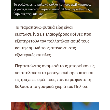
Το φιλλύκι, με τα μαλακά φύλλα και τους μωβ καρπούς,
ξεχωρίζει εύκολα ανάμεσα στους άλλους αγκαθωτούς
θάμνους της μακκίας.
Τα παραπάνω φυτικά είδη είναι
εξοπλισμένα με ελαιοφόρους αδένες που
εξυπηρετούν τον πολλαπλασιασμό τους
και την άμυνά τους απέναντι στις
εξωτερικές απειλές.
Περπατώντας ανάμεσά τους μπορεί κανείς
να απολαύσει τα μεσογειακά αρώματα και
τις τραχείες υφές τους, πάντα με φόντο τη
θάλασσα τα γραφικά χωριά του Πηλίου.