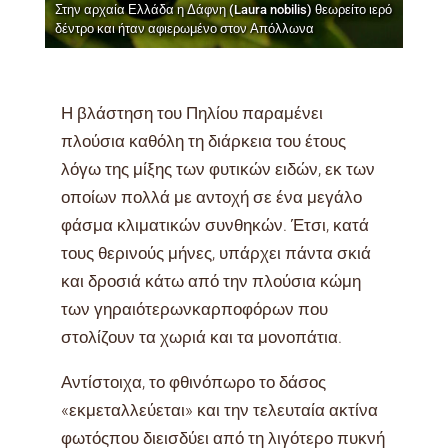
Στην αρχαία Ελλάδα η Δάφνη (Laura nobilis) θεωρείτο ιερό
δέντρο και ήταν αφιερωμένο στον Απόλλωνα
Η βλάστηση του Πηλίου παραμένει
πλούσια καθόλη τη διάρκεια του έτους
λόγω της μίξης των φυτικών ειδών, εκ των
οποίων πολλά με αντοχή σε ένα μεγάλο
φάσμα κλιματικών συνθηκών. Έτσι, κατά
τους θερινούς μήνες, υπάρχει πάντα σκιά
και δροσιά κάτω από την πλούσια κώμη
των γηραιότερωνκαρποφόρων που
στολίζουν τα χωριά και τα μονοπάτια.
Αντίστοιχα, το φθινόπωρο το δάσος
«εκμεταλλεύεται» και την τελευταία ακτίνα
φωτόςπου διεισδύει από τη λιγότερο πυκνή