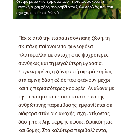
δέντρο με μαγικά χαρίσματα: ο Τειρεσίας ασκούσε τη
μαντική τέχνη χάρη στο ραβδί από ξύλο σορβιάς που του
είχε χαρίσει η θεά Αθηνά
Πάνω από την παραμεσογειακή ζώνη, τη
σκυτάλη παίρνουν τα φυλλοβόλα
πλατύφυλλα με αντοχή στις ψυχρότερες
συνθήκες και τη μεγαλύτερη υγρασία.
Συγκεκριμένα, η ζώνη αυτή αφορά κυρίως
στα αμιγή δάση οξιάς που φτάνουν μέχρι
και τις περισσότερες κορυφές. Ανάλογα με
την ποιότητα τόπου και το ιστορικό της
ανθρώπινης παρέμβασης, εμφανίζεται σε
διάφορα στάδια διαδοχής, σχηματίζοντας
δάση ποικίλης μορφής ύψους, ζωτικότητας
και δομής. Στα καλύτερα περιβάλλοντα,