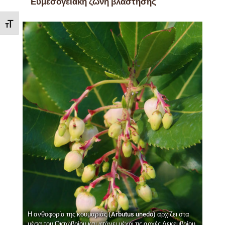
Ευμεσογειακή ζώνη βλάστησης
Εναλλαγή Μεγέθους Γραμμάτων
Η ανθοφορία της κουμαριάς (Arbutus unedo) αρχίζει στα
μέσα του Οκτωβρίου και φτάνει μέχρι τις αρχές Δεκεμβρίου,